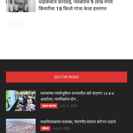
धडाकेबाज कारवाई; जवळपास 9 लाख रुपये
किंमतीचा 18 किलो गांजा केला हस्तगत
EDITOR PICKS
पावसाच्या पार्श्वभूमीवर राज्यातील सर्व यंत्रणा २४ x ७
अलर्टवर; नागरिकांना दोन...
July 6, 2026
ठळक बातम्या
चक्रीवादळाचा तडाखा; जेएनपीए बंदरात कंटेनर उडाले
July 6, 2026
कोकण