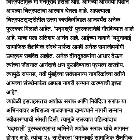
चित्रपटांमुळे मी मनमुराद हसलो आहे. आमच्या आख्ख्या पिढीने
आपल्या चित्रपटांचा आस्वाद घेतला आहे. आपल्याला
चित्रपटसृष्ट्रीतील उत्तम कारकिर्दीबद्दल आजपर्यंत अनेक
पुरस्कार मिळाले आहेत. ‘पद्मश्री’ पुरस्कारानेही गौरविण्यात आले
आहे. याचा मला अतिशय आनंद आहे. आईच्या नावाने ‘यमुनाबाई
सामाजिक शैक्षणिक संस्थे’मार्फत आम्ही अनेक समाजोपयोगी
उपक्रम राबवित आहोत. अनेक दीनदुबळ्यांना आधार देऊन
त्यांच्या जीवनात आनंदाचे क्षण फुलविण्याचा प्रयत्न करतोय.
त्यामुळे रायगड, नवी मुंबईच्या सर्वसामान्य नागरिकांच्या वतीने
आमच्या संस्थेमार्फत आपला नागरी सन्मान करण्याची इच्छा
आहे.”
त्यावेळी हसतहसतच अशोक सराफ आणि निवेदिता सराफ या
अभिनयावर अधिराज्य गाजवणाऱ्या दाम्पत्याने नागरी सन्मान
स्वीकारण्याची संमती दिली. त्यामुळे उलव्यात पहिल्यांदाच
‘पद्मश्री’ पुरस्कारप्राप्त अभिनेते अशोक सराफ यांचे आगमन
होणार आहे. त्यांचा २८ सप्टेंबरला ‘यमुनाबाई सामाजिक शैक्षणिक