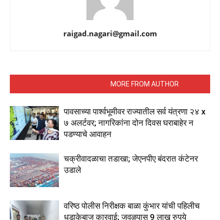
raigad.nagari@gmail.com
RELATED ARTICLES
MORE FROM AUTHOR
पावसाच्या पार्श्वभूमीवर राज्यातील सर्व यंत्रणा २४ x
७ अलर्टवर; नागरिकांना दोन दिवस घराबाहेर न
पडण्याचे आवाहन
चक्रीवादळाचा तडाखा; जेएनपीए बंदरात कंटेनर
उडाले
वरिष्ठ पोलीस निरीक्षक बाळा कुंभार यांची पहिलीच
धडाकेबाज कारवाई; जवळपास 9 लाख रुपये