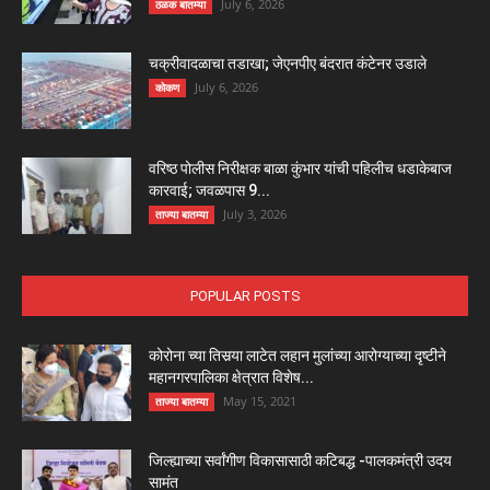
July 6, 2026
ठळक बातम्या
चक्रीवादळाचा तडाखा; जेएनपीए बंदरात कंटेनर उडाले
July 6, 2026
कोकण
वरिष्ठ पोलीस निरीक्षक बाळा कुंभार यांची पहिलीच धडाकेबाज
कारवाई; जवळपास 9...
July 3, 2026
ताज्या बातम्या
POPULAR POSTS
कोरोना च्या तिसर्‍या लाटेत लहान मुलांच्या आरोग्याच्या दृष्टीने
महानगरपालिका क्षेत्रात विशेष...
May 15, 2021
ताज्या बातम्या
जिल्ह्याच्या सर्वांगीण विकासासाठी कटिबद्ध -पालकमंत्री उदय
सामंत